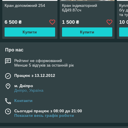
Кран допоміжний 254
Кран індикаторний
Купл
6Д49.87сч
б/у 
та т
6 500
1 500
10 
₴
₴
Купити
Купити
Про нас
Рейтинг не сформований
Менше 5 відгуків за останній рік
Працює з 13.12.2012
м. Дніпро
Дніпро, Україна
Контакти
Сьогодні працює з 08:00 до 21:00
Показати весь графік роботи