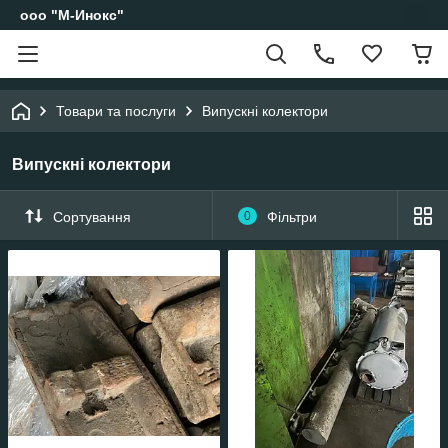
ооо "М-Инокс"
Товари та послуги
Випускні колектори
Випускні колектори
Сортування
0
Фільтри