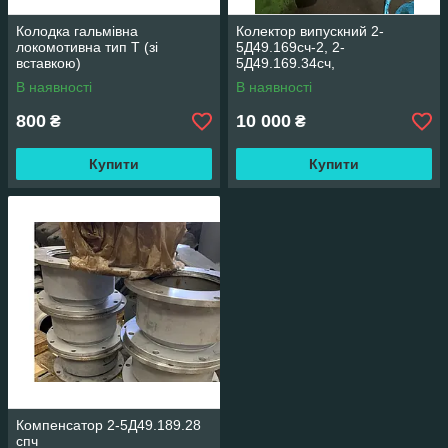
Колодка гальмівна
Колектор випускний 2-
локомотивна тип Т (зі
5Д49.169сч-2, 2-
вставкою)
5Д49.169.34сч,
В наявності
В наявності
800
10 000
₴
₴
Купити
Купити
Компенсатор 2-5Д49.189.28
спч