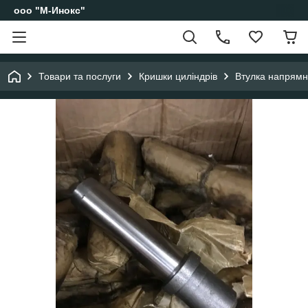
ооо "М-Инокс"
Товари та послуги
Кришки циліндрів
Втулка напрямн