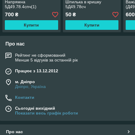
Напрямна
Шпилька в кришку
Важі
5Д49.78.4спч(1)
5Д49.78сч
(Д49
700
50
600
₴
₴
Купити
Купити
Про нас
Рейтинг не сформований
Менше 5 відгуків за останній рік
Працює з 13.12.2012
м. Дніпро
Дніпро, Україна
Контакти
Сьогодні вихідний
Показати весь графік роботи
Про нас