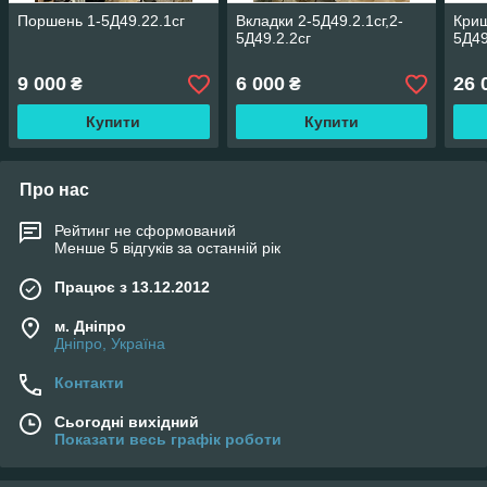
Поршень 1-5Д49.22.1сг
Вкладки 2-5Д49.2.1сг,2-
Криш
5Д49.2.2сг
5Д49
9 000
6 000
26 
₴
₴
Купити
Купити
Про нас
Рейтинг не сформований
Менше 5 відгуків за останній рік
Працює з 13.12.2012
м. Дніпро
Дніпро, Україна
Контакти
Сьогодні вихідний
Показати весь графік роботи