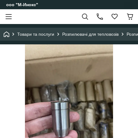
ооо "М-Инокс"
Товари та послуги
Розпилювачі для тепловозів
Розпи