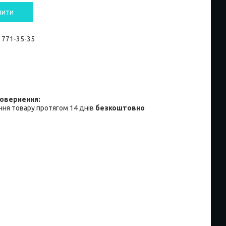
пити
) 771-35-35
ня товару протягом 14 днів
безкоштовно