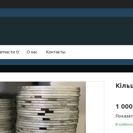
апчасти
О нас
Контакты
Кіль
1 000
Показат
В наявнос