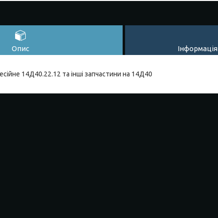
Опис
Інформація
сійне 14Д40.22.12 та інші запчастини на 14Д40