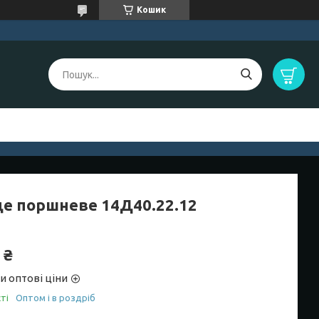
Кошик
це поршневе 14Д40.22.12
 ₴
и оптові ціни
ті
Оптом і в роздріб