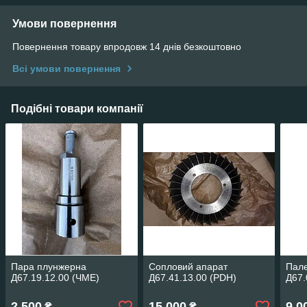
Умови повернення
Повернення товару впродовж 14 днів безкоштовно
Всі умови повернення
Подібні товари компанії
Пара плунжерна
Сопловий апарат
Пал
Д67.19.12.00 (ЧМЕ)
Д67.41.13.00 (PDH)
Д67.
2 500
15 000
9 0
₴
₴