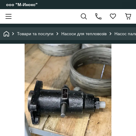
ооо "М-Инокс"
Товари та послуги
Насоси для тепловозів
Насос пал